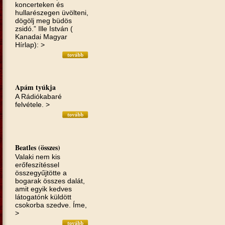
koncerteken és
hullarészegen üvölteni,
dögölj meg büdös
zsidó.” Ille István (
Kanadai Magyar
Hírlap): >
Apám tyúkja
A Rádiókabaré
felvétele. >
Beatles (összes)
Valaki nem kis
erőfeszítéssel
összegyűjtötte a
bogarak összes dalát,
amit egyik kedves
látogatónk küldött
csokorba szedve. Íme,
>