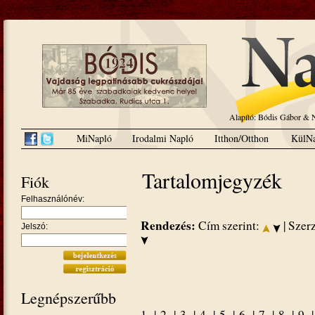
Alapító: Bódis Gábor 
MiNapló
Irodalmi Napló
Itthon/Otthon
KülNa
Tartalomjegyzék
Fiók
Felhasználónév:
Rendezés:
Cím szerint:
| Szer
Jelszó:
Legnépszerűbb
1.
|
2.
|
3.
|
4.
|
5.
|
6.
|
7.
|
8.
|
9.