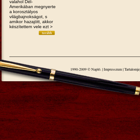
valahol Dél-
Amerikában megnyerte
a korosztályos
világbajnokságot, s
amikor hazajött, akkor
készítettem vele ezt >
1990-2009 © Napló. |
Impresszum
|
Tartalomj