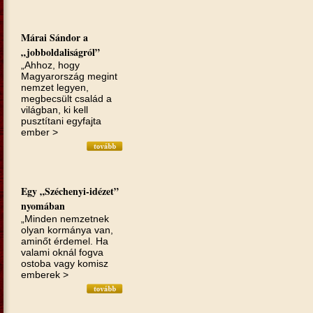
Márai Sándor a
„jobboldaliságról”
„Ahhoz, hogy
Magyarország megint
nemzet legyen,
megbecsült család a
világban, ki kell
pusztítani egyfajta
ember >
Egy „Széchenyi-idézet”
nyomában
„Minden nemzetnek
olyan kormánya van,
aminőt érdemel. Ha
valami oknál fogva
ostoba vagy komisz
emberek >