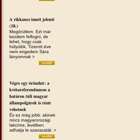
A rikkancs ismét jelenti
(18.)
Megőrültem. Ezt már
kezdem felfogni, de
lehet, hogy csak
hülyülök. Tizenöt éve
nem engedem Sára
lányomnak >
Végre egy örömhír: a
kvótareferendumon a
határon túli magyar
állampolgárok is részt
vehetnek
És ez még jobb: akinek
nincs magyarországi
lakcíme, levélben
adhatja le szavazatát. >