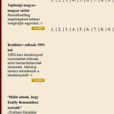
Vajdasági magyar-
magyar szótár
Remélhetőleg
segítségével jobban
megértjük egymást. >
1.
|
2.
|
3.
|
4.
|
5.
|
6.
|
7.
|
8.
|
9.
Kézikönyv nőknek 1955-
ből
1955-ben kézikönyvet
nyomtattak nőknek,
amit háztartástannak
neveztek. Néhány
tanács következik a
kézikönyvből: >
“Hálát adunk, hogy
Erdély Romániához
tartozik”
„Ordítani Kárpátia