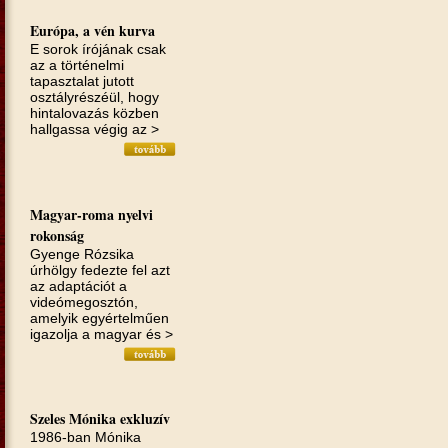
Európa, a vén kurva
E sorok írójának csak
az a törté­nelmi
tapasztalat jutott
osztályrészéül, hogy
hintalovazás közben
hallgassa végig az >
Magyar-roma nyelvi
rokonság
Gyenge Rózsika
úrhölgy fedezte fel azt
az adaptációt a
videómegosztón,
amelyik egyértelműen
igazolja a magyar és >
Szeles Mónika exkluzív
1986-ban Mónika