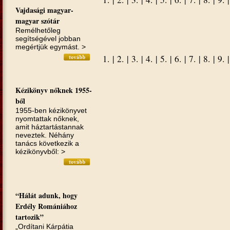
Vajdasági magyar-
magyar szótár
Remélhetőleg
segítségével jobban
megértjük egymást. >
1.
|
2.
|
3.
|
4.
|
5.
|
6.
|
7.
|
8.
|
9.
Kézikönyv nőknek 1955-
ből
1955-ben kézikönyvet
nyomtattak nőknek,
amit háztartástannak
neveztek. Néhány
tanács következik a
kézikönyvből: >
“Hálát adunk, hogy
Erdély Romániához
tartozik”
„Ordítani Kárpátia