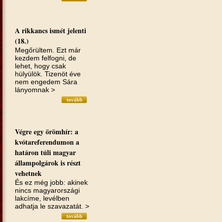
A rikkancs ismét jelenti
(18.)
Megőrültem. Ezt már
kezdem felfogni, de
lehet, hogy csak
hülyülök. Tizenöt éve
nem engedem Sára
lányomnak >
Végre egy örömhír: a
kvótareferendumon a
határon túli magyar
állampolgárok is részt
vehetnek
És ez még jobb: akinek
nincs magyarországi
lakcíme, levélben
adhatja le szavazatát. >