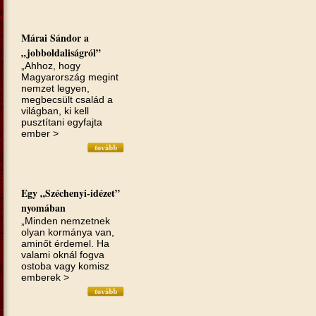
Márai Sándor a
„jobboldaliságról”
„Ahhoz, hogy
Magyarország megint
nemzet legyen,
megbecsült család a
világban, ki kell
pusztítani egyfajta
ember >
Egy „Széchenyi-idézet”
nyomában
„Minden nemzetnek
olyan kormánya van,
aminőt érdemel. Ha
valami oknál fogva
ostoba vagy komisz
emberek >