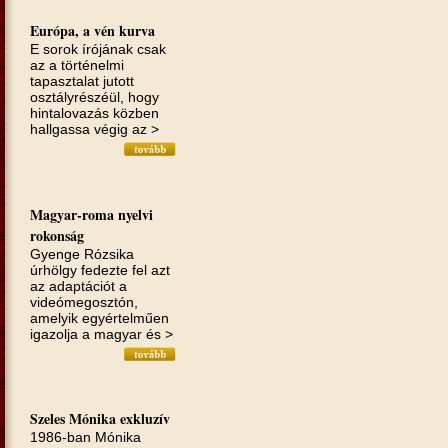
Európa, a vén kurva
E sorok írójának csak
az a törté­nelmi
tapasztalat jutott
osztályrészéül, hogy
hintalovazás közben
hallgassa végig az >
Magyar-roma nyelvi
rokonság
Gyenge Rózsika
úrhölgy fedezte fel azt
az adaptációt a
videómegosztón,
amelyik egyértelműen
igazolja a magyar és >
Szeles Mónika exkluzív
1986-ban Mónika