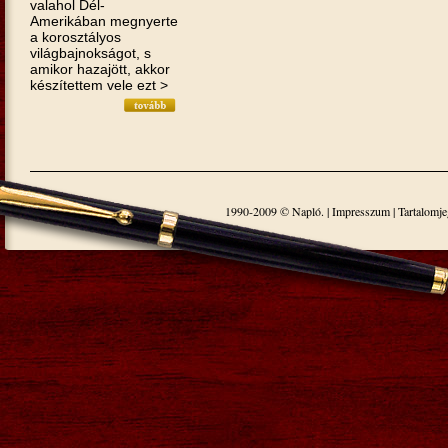
valahol Dél-
Amerikában megnyerte
a korosztályos
világbajnokságot, s
amikor hazajött, akkor
készítettem vele ezt >
1990-2009 © Napló. |
Impresszum
|
Tartalomj