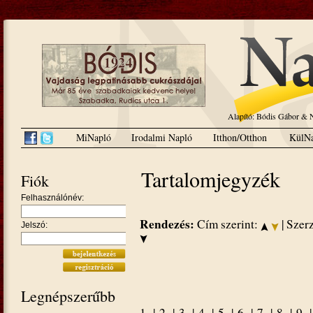
Alapító: Bódis Gábor 
MiNapló
Irodalmi Napló
Itthon/Otthon
KülNa
Tartalomjegyzék
Fiók
Felhasználónév:
Rendezés:
Cím szerint:
| Szer
Jelszó:
Legnépszerűbb
1.
|
2.
|
3.
|
4.
|
5.
|
6.
|
7.
|
8.
|
9.