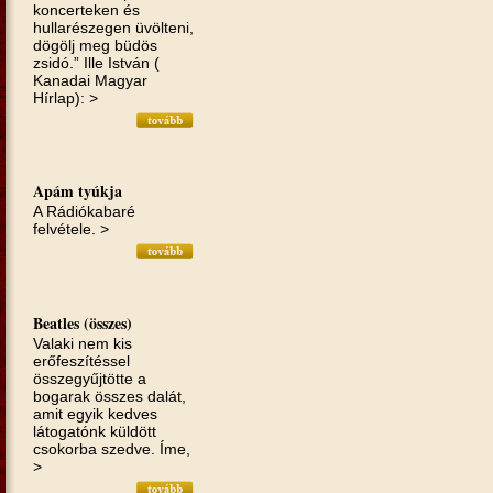
koncerteken és
hullarészegen üvölteni,
dögölj meg büdös
zsidó.” Ille István (
Kanadai Magyar
Hírlap): >
Apám tyúkja
A Rádiókabaré
felvétele. >
Beatles (összes)
Valaki nem kis
erőfeszítéssel
összegyűjtötte a
bogarak összes dalát,
amit egyik kedves
látogatónk küldött
csokorba szedve. Íme,
>